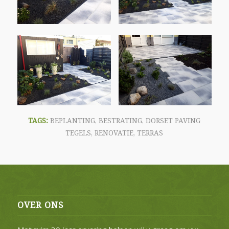
TAGS:
BEPLANTING
,
BESTRATING
,
DORSET PAVING
TEGELS
,
RENOVATIE
,
TERRAS
OVER ONS