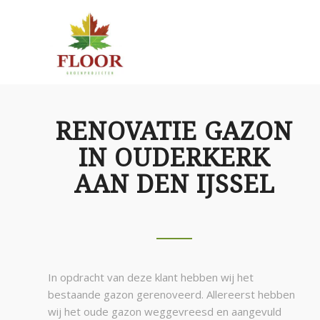
RENOVATIE GAZON
IN OUDERKERK
AAN DEN IJSSEL
In opdracht van deze klant hebben wij het
bestaande gazon gerenoveerd. Allereerst hebben
wij het oude gazon weggevreesd en aangevuld