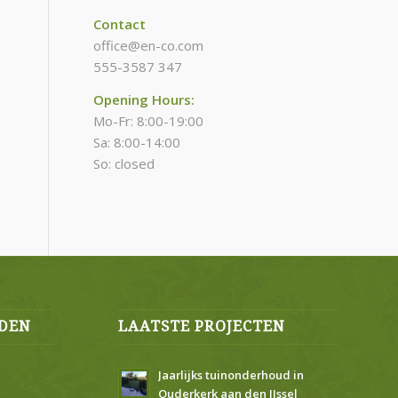
Contact
office@en-co.com
555-3587 347
Opening Hours:
Mo-Fr: 8:00-19:00
Sa: 8:00-14:00
So: closed
DEN
LAATSTE PROJECTEN
Jaarlijks tuinonderhoud in
Ouderkerk aan den IJssel