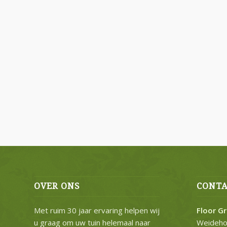
OVER ONS
CONTA
Met ruim 30 jaar ervaring helpen wij
Floor G
u graag om uw tuin helemaal naar
Weideho