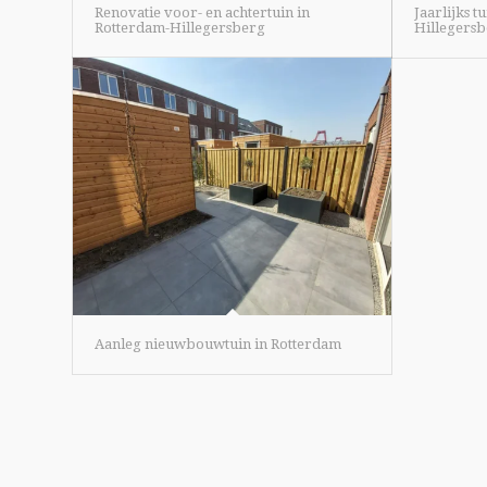
Renovatie voor- en achtertuin in
Jaarlijks 
Rotterdam-Hillegersberg
Hillegers
Aanleg nieuwbouwtuin in Rotterdam