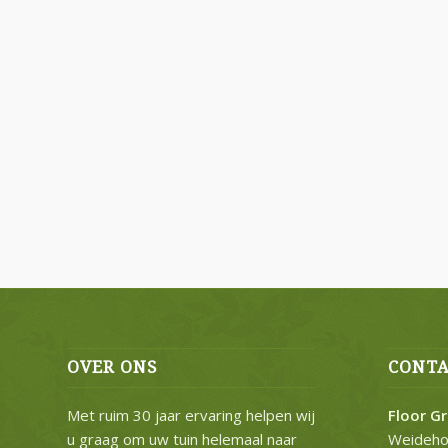
OVER ONS
CONTA
Met ruim 30 jaar ervaring helpen wij
Floor G
u graag om uw tuin helemaal naar
Weideho