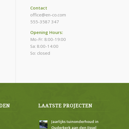
Contact
office@en-co.com
555-3587 347
Opening Hours:
Mo-Fr: 8:00-19:00
Sa: 8:00-14:00
So: closed
DEN
LAATSTE PROJECTEN
Jaarlijks tuinonderhoud in
Ouderkerk aan den IJssel